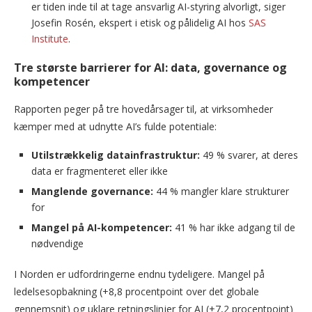
er tiden inde til at tage ansvarlig AI-styring alvorligt, siger
Josefin Rosén, ekspert i etisk og pålidelig AI hos
SAS
Institute
.
Tre største barrierer for AI: data, governance og
kompetencer
Rapporten peger på tre hovedårsager til, at virksomheder
kæmper med at udnytte AI’s fulde potentiale:
Utilstrækkelig datainfrastruktur:
49 % svarer, at deres
data er fragmenteret eller ikke
Manglende governance:
44 % mangler klare strukturer
for
Mangel på AI-kompetencer:
41 % har ikke adgang til de
nødvendige
I Norden er udfordringerne endnu tydeligere. Mangel på
ledelsesopbakning (+8,8 procentpoint over det globale
gennemsnit) og uklare retningslinjer for AI (+7,2 procentpoint)