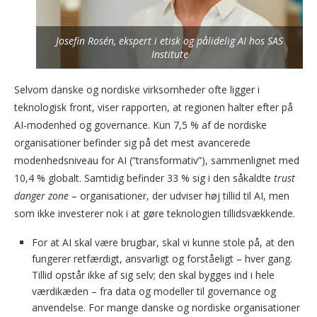
Josefin Rosén, ekspert i etisk og pålidelig AI hos SAS
Institute
Selvom danske og nordiske virksomheder ofte ligger i
teknologisk front, viser rapporten, at regionen halter efter på
AI-modenhed og governance. Kun 7,5 % af de nordiske
organisationer befinder sig på det mest avancerede
modenhedsniveau for AI (“transformativ”), sammenlignet med
10,4 % globalt. Samtidig befinder 33 % sig i den såkaldte
trust
danger zone
– organisationer, der udviser høj tillid til AI, men
som ikke investerer nok i at gøre teknologien tillidsvækkende.
For at AI skal være brugbar, skal vi kunne stole på, at den
fungerer retfærdigt, ansvarligt og forståeligt – hver gang.
Tillid opstår ikke af sig selv; den skal bygges ind i hele
værdikæden – fra data og modeller til governance og
anvendelse. For mange danske og nordiske organisationer