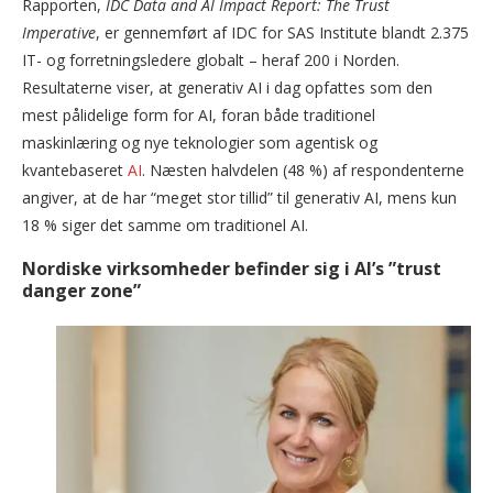
Rapporten,
IDC Data and AI Impact Report: The Trust
Imperative
, er gennemført af IDC for SAS Institute blandt 2.375
IT- og forretningsledere globalt – heraf 200 i Norden.
Resultaterne viser, at generativ AI i dag opfattes som den
mest pålidelige form for AI, foran både traditionel
maskinlæring og nye teknologier som agentisk og
kvantebaseret
AI
. Næsten halvdelen (48 %) af respondenterne
angiver, at de har “meget stor tillid” til generativ AI, mens kun
18 % siger det samme om traditionel AI.
Nordiske virksomheder befinder sig i AI’s ”trust
danger zone”