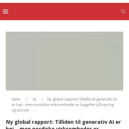
Hjem
AI
Ny global rapport: Tilliden til generativ AI
er høj – men nordiske virksomheder er bagefter på styring
og ansvar
Ny global rapport: Tilliden til generativ AI er
høj – men nordiske virksomheder er