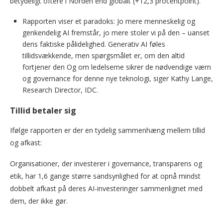
betydeligt oftere i Norden end globalt (+12,3 procentpoint).
Rapporten viser et paradoks: Jo mere menneskelig og
genkendelig AI fremstår, jo mere stoler vi på den – uanset
dens faktiske pålidelighed. Generativ AI føles
tillidsvækkende, men spørgsmålet er, om den altid
fortjener den Og om ledelserne sikrer de nødvendige værn
og governance for denne nye teknologi, siger Kathy Lange,
Research Director, IDC.
Tillid betaler sig
Ifølge rapporten er der en tydelig sammenhæng mellem tillid
og afkast:
Organisationer, der investerer i governance, transparens og
etik, har 1,6 gange større sandsynlighed for at opnå mindst
dobbelt afkast på deres AI-investeringer sammenlignet med
dem, der ikke gør.