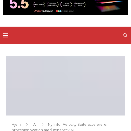
Hjem
AI
Ny Infor Velocity Suite accelererer
procesinnovation med generativ AI