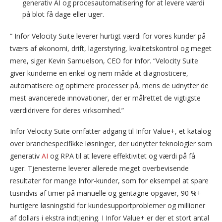
generativ AI og procesautomatisering for at levere værdi
på blot få dage eller uger.
“ Infor Velocity Suite leverer hurtigt værdi for vores kunder på
tværs af økonomi, drift, lagerstyring, kvalitetskontrol og meget
mere, siger Kevin Samuelson, CEO for Infor. “Velocity Suite
giver kunderne en enkel og nem måde at diagnosticere,
automatisere og optimere processer på, mens de udnytter de
mest avancerede innovationer, der er målrettet de vigtigste
værdidrivere for deres virksomhed.”
Infor Velocity Suite omfatter adgang til Infor Value+, et katalog
over branchespecifikke løsninger, der udnytter teknologier som
generativ
AI
og RPA til at levere effektivitet og værdi på få
uger. Tjenesterne leverer allerede meget overbevisende
resultater for mange Infor-kunder, som for eksempel at spare
tusindvis af timer på manuelle og gentagne opgaver, 90 %+
hurtigere løsningstid for kundesupportproblemer og millioner
af dollars i ekstra indtjening. I Infor Value+ er der et stort antal