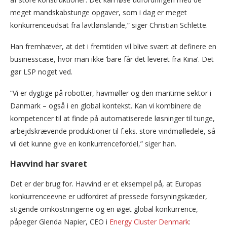
meget mandskabstunge opgaver, som i dag er meget
konkurrenceudsat fra lavtlønslande,” siger Christian Schlette.
Han fremhæver, at det i fremtiden vil blive svært at definere en
businesscase, hvor man ikke ’bare får det leveret fra Kina’. Det
gør LSP noget ved.
”Vi er dygtige på robotter, havmøller og den maritime sektor i
Danmark – også i en global kontekst. Kan vi kombinere de
kompetencer til at finde på automatiserede løsninger til tunge,
arbejdskrævende produktioner til f.eks. store vindmølledele, så
vil det kunne give en konkurrencefordel,” siger han.
Havvind har svaret
Det er der brug for. Havvind er et eksempel på, at Europas
konkurrenceevne er udfordret af pressede forsyningskæder,
stigende omkostningerne og en øget global konkurrence,
påpeger Glenda Napier, CEO i
Energy Cluster Denmark
: