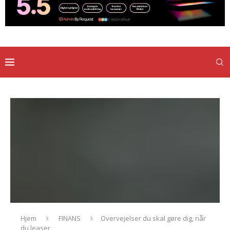
Hjem
FINANS
Overvejelser du skal gøre dig, når
du leaser