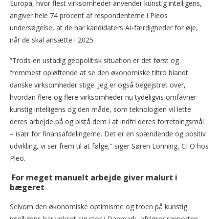
Europa, hvor flest virksomheder anvender kunstig intelligens,
angiver hele 74 procent af respondenterne i Pleos
undersøgelse, at de har kandidaters AI-færdigheder for øje,
når de skal ansætte i 2025.
”Trods en ustadig geopolitisk situation er det først og
fremmest opløftende at se den økonomiske tiltro blandt
danske virksomheder stige. Jeg er også begejstret over,
hvordan flere og flere virksomheder nu tydeligvis omfavner
kunstig intelligens og den måde, som teknologien vil lette
deres arbejde på og bistå dem i at indfri deres forretningsmål
– især for finansafdelingerne. Det er en spændende og positiv
udvikling, vi ser frem til at følge,” siger Søren Lonning, CFO hos
Pleo.
For meget manuelt arbejde giver malurt i
bægeret
Selvom den økonomiske optimisme og troen på kunstig
intelligens har vokset sig stor i Danmark, afslører rapporten