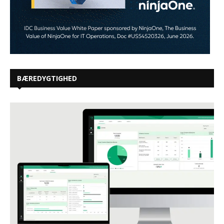
BÆREDYGTIGHED