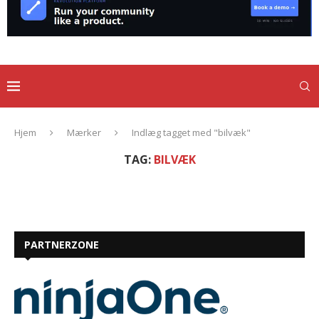
Hjem
Mærker
Indlæg tagget med "bilvæk"
TAG:
BILVÆK
PARTNERZONE