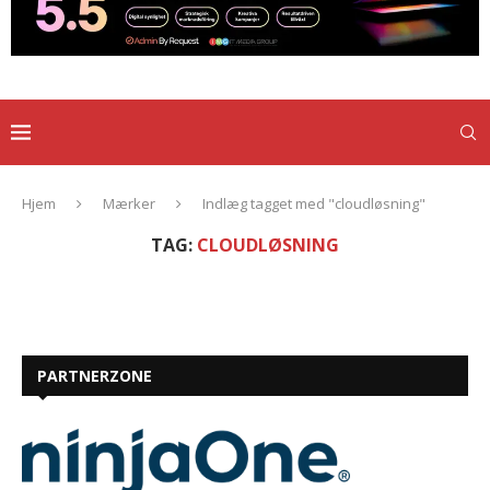
Hjem
Mærker
Indlæg tagget med "cloudløsning"
TAG:
CLOUDLØSNING
PARTNERZONE