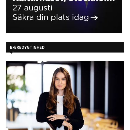
BÆREDYGTIGHED