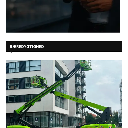
BÆREDYGTIGHED