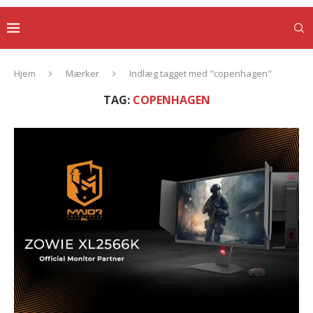
Hjem
Mærker
Indlæg tagget med "copenhagen"
TAG:
COPENHAGEN