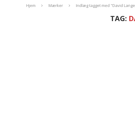
Hjem
Mærker
Indlæg tagget med "David Lange
TAG:
D