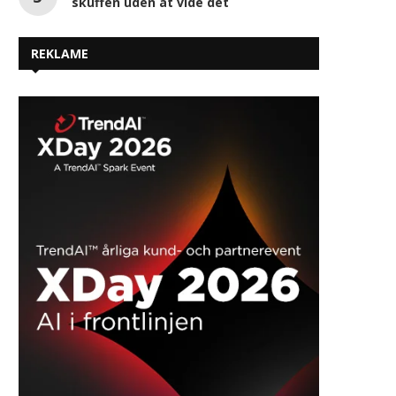
skuffen uden at vide det
REKLAME