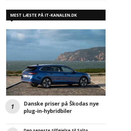
MEST LÆSTE PÅ IT-KANALEN.DK
Danske priser på Škodas nye
plug-in-hybridbiler
Den seneste tilføjelse til Salto