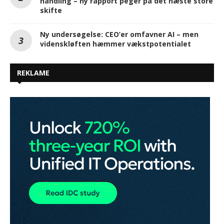
handling – ny rapport peger på det næste store
skifte
Ny undersøgelse: CEO’er omfavner AI – men
videnskløften hæmmer vækstpotentialet
REKLAME