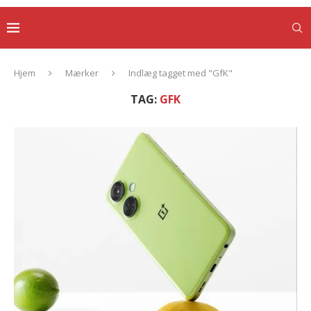
Hjem
Mærker
Indlæg tagget med "GfK"
TAG:
GFK