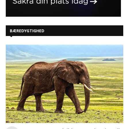
BÆREDYGTIGHED