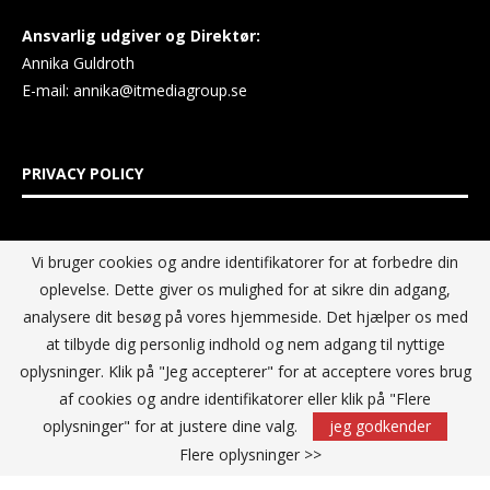
Ansvarlig udgiver og Direktør:
Annika Guldroth
E-mail:
annika@itmediagroup.se
PRIVACY POLICY
IT MEDIA GROUP Data Privacy Policy
Vi bruger cookies og andre identifikatorer for at forbedre din
oplevelse. Dette giver os mulighed for at sikre din adgang,
analysere dit besøg på vores hjemmeside. Det hjælper os med
at tilbyde dig personlig indhold og nem adgang til nyttige
oplysninger. Klik på "Jeg accepterer" for at acceptere vores brug
af cookies og andre identifikatorer eller klik på "Flere
oplysninger" for at justere dine valg.
jeg godkender
Flere oplysninger >>