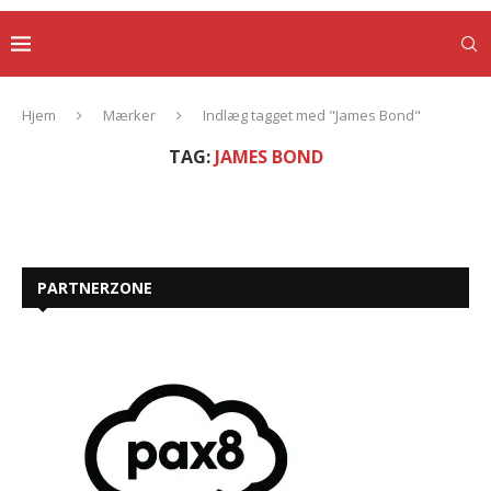
Hjem
Mærker
Indlæg tagget med "James Bond"
TAG:
JAMES BOND
PARTNERZONE