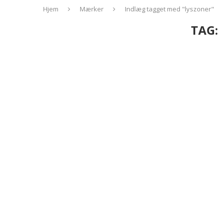
Hjem
Mærker
Indlæg tagget med "lyszoner"
TAG: