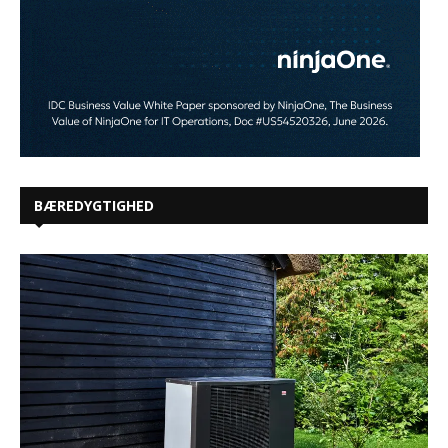
BÆREDYGTIGHED