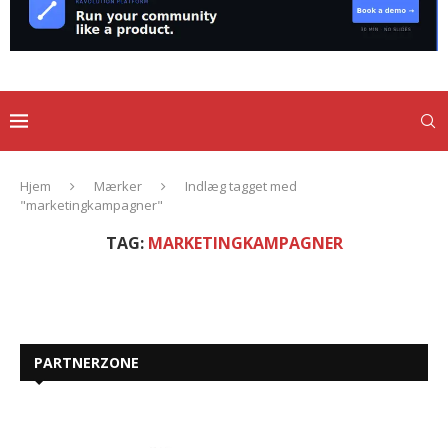
Hjem
Mærker
Indlæg tagget med
"marketingkampagner"
TAG:
MARKETINGKAMPAGNER
PARTNERZONE