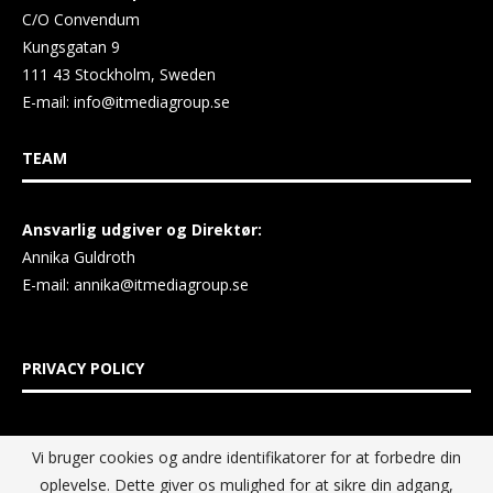
C/O Convendum
Kungsgatan 9
111 43 Stockholm, Sweden
E-mail:
info@itmediagroup.se
TEAM
Ansvarlig udgiver og Direktør:
Annika Guldroth
E-mail:
annika@itmediagroup.se
PRIVACY POLICY
IT MEDIA GROUP Data Privacy Policy
Vi bruger cookies og andre identifikatorer for at forbedre din
oplevelse. Dette giver os mulighed for at sikre din adgang,