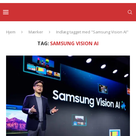
Hjem
Mærker
Indlæg tagget med "Samsung Vision AI"
TAG:
SAMSUNG VISION AI