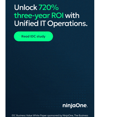
vigtigt skridt mod privatliv i en AI-tid
REKLAME