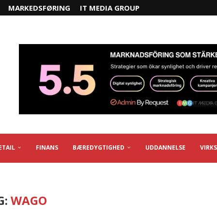
MARKEDSFØRING
IT MEDIA GROUP
ETAIL
FINANS
BÆREDYGTIGHED
UDDANNELSE
VIRK
G:
WAGO