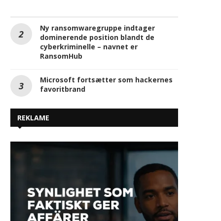
Falske opdateringer
fortsætter med at true
danske virksomheder
Ny ransomwaregruppe indtager
dominerende position blandt de
cyberkriminelle – navnet er
RansomHub
Microsoft fortsætter som hackernes
favoritbrand
REKLAME