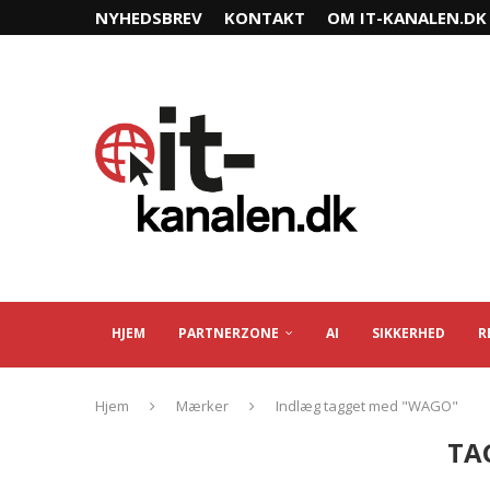
NYHEDSBREV
KONTAKT
OM IT-KANALEN.DK
HJEM
PARTNERZONE
AI
SIKKERHED
R
Hjem
Mærker
Indlæg tagget med "WAGO"
TA