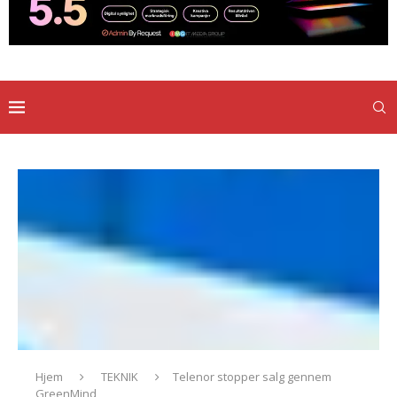
Hjem
TEKNIK
Telenor stopper salg gennem
GreenMind