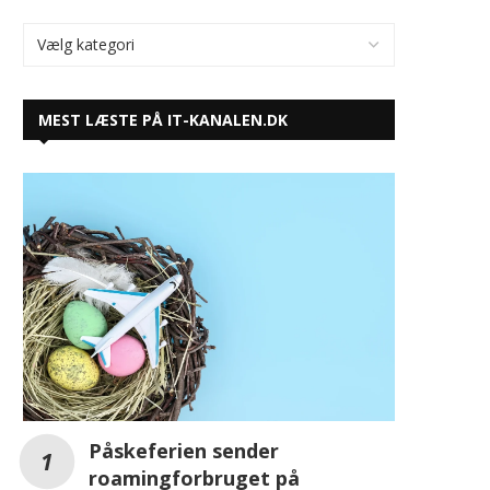
Påskeferien sender
roamingforbruget på
himmelflugt i Sydeuropa og
nabolandene
Navee introducerer EasyRide