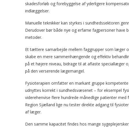
skadesforløb og forebyggelse af yderligere kompensatio
indlæggelser.
Manuelle teknikker kan styrkes i sundhedssektoren genn
Derudover bør både nye og erfarne fagpersoner have bed
metoder.
Et tættere samarbejde mellem faggrupper som læger og
skabe en mere sammenhængende og effektiv behandling.
på et højere niveau, bidrage til at aflaste speciallæge
på den verserende lægemangel.
Fysioterapien omfatter en markant gruppe kompetente 
udnyttes korrekt i sundhedsvæsenet – for eksempel fysio
viderehenvise flere hundrede månedlige patienter med f
Region Sjælland lige nu tester direkte adgang til fysiot
af læger.
Den samme kapacitet findes hos mange sygeplejersker, 