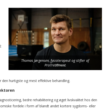
2
Thomas Jørgensen, fysioterapeut og stifter af
ProTreatment
 den hurtigste og mest effektive behandling.
sektoren
iagnosticering, bedre rehabilitering og øget livskvalitet hos den
miske fordele i form af blandt andet kortere sygdoms- eller