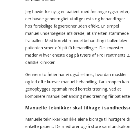
Jeg havde for nylig en patient med årelange rygsmerter,
der havde gennemgået utallige tests og behandlinger
hos forskellige fagpersoner uden effekt. En simpel
manuel undersøgelse afslørede, at smerten stammede
fra ballen. Med korrekt manuel behandling i ballen blev
patienten smertefri på få behandlinger. Det mønster
møder vi hver eneste dag på tværs af ProTreatments 2
danske klinikker.
Gennem to årtier har vi også erfaret, hvordan muskler
og led ofte kræver manuel behandling, før kroppen kan
genopbygges optimalt med korrekt træning. Ved at
kombinere manuel behandling med træning får patienter
Manuelle teknikker skal tilbage i sundheds
Manuelle teknikker kan ikke alene bidrage til hurtigere d
enkelte patient. De medfører også store samfundsøkono