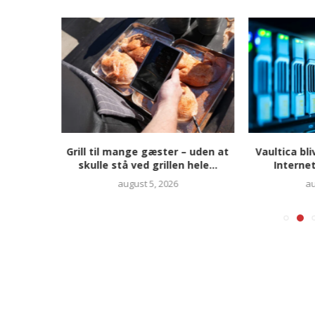
der at
Grill til mange gæster – uden at
Vaultica bl
ioteket
skulle stå ved grillen hele...
Interne
august 5, 2026
au