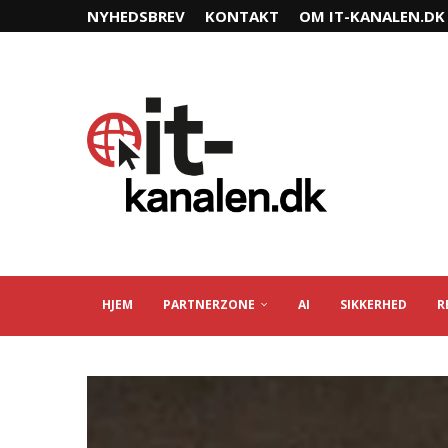
NYHEDSBREV
KONTAKT
OM IT-KANALEN.DK
HJEM
PARTNERZONE
AI
SIKKERHED
R