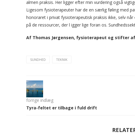
almen praksis. Her ligger efter min vurdering også vigti
Ligesom fysioterapeuter har de en særlig føling med pati
honoraret i privat fysioterapeutisk praksis ikke, selv n
på de ressourcer, der l igger lige foran os. Sundheds
Af Thomas Jørgensen, fysioterapeut og stifter a
SUNDHED
TEKNIK
forrige indlæg
Tyra-feltet er tilbage i fuld drift
RELATE