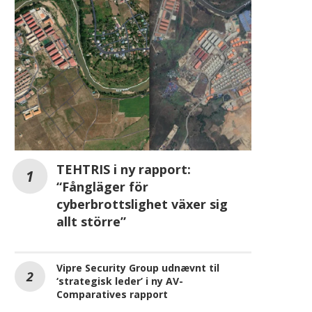
TEHTRIS i ny rapport:
“Fångläger för
cyberbrottslighet växer sig
allt större”
OPPO fører OnePlus-oplevelsen
Store kommunale forske
videre i Danmark
denne kommune smi
Vipre Security Group udnævnt til
danskerne flest smartph
juli 20, 2026
‘strategisk leder’ i ny AV-
juli 17, 2026
Comparatives rapport
7 milliarder emails analyseret: Sådan
skal virksomheder beskytte deres
emails i 2024
REKLAME