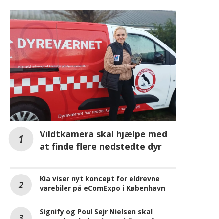
MEST LÆSTE PÅ IT-KANALEN.DK
Vildtkamera skal hjælpe med
at finde flere nødstedte dyr