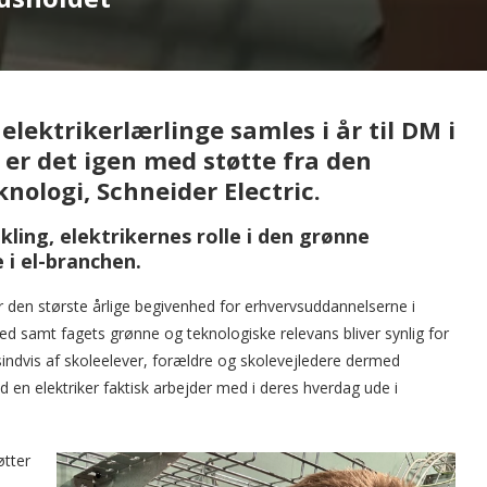
lektrikerlærlinge samles i år til DM i
l, er det igen med støtte fra den
nologi, Schneider Electric.
ling, elektrikernes rolle i den grønne
 i el-branchen.
t er den største årlige begivenhed for erhvervsuddannelserne i
ed samt fagets grønne og teknologiske relevans bliver synlig for
sindvis af skoleelever, forældre og skolevejledere dermed
d en elektriker faktisk arbejder med i deres hverdag ude i
øtter