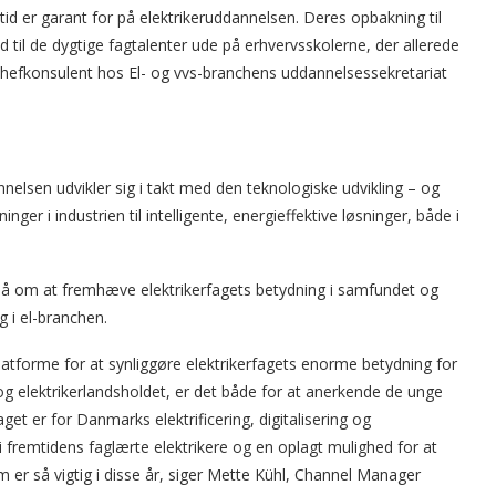
ltid er garant for på elektrikeruddannelsen. Deres opbakning til
ød til de dygtige fagtalenter ude på erhvervsskolerne, der allerede
 chefkonsulent hos El- og vvs-branchens uddannelsessekretariat
annelsen udvikler sig i takt med den teknologiske udvikling – og
ger i industrien til intelligente, energieffektive løsninger, både i
så om at fremhæve elektrikerfagets betydning i samfundet og
g i el-branchen.
platforme for at synliggøre elektrikerfagets enorme betydning for
 og elektrikerlandsholdet, er det både for at anerkende de unge
get er for Danmarks elektrificering, digitalisering og
g i fremtidens faglærte elektrikere og en oplagt mulighed for at
som er så vigtig i disse år, siger Mette Kühl, Channel Manager