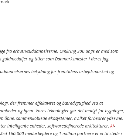
nmark.
 unge fra erhvervsuddannelserne. Omkring 300 unge er med som
m guldmedaljer og titlen som Danmarksmester i deres fag.
vsuddannelsernes betydning for fremtidens arbejdsmarked og
ologi, der fremmer effektivitet og bæredygtighed ved at
rksomheder og hjem. Vores teknologier gør det muligt for bygninger,
 som åbne, sammenkoblede økosystemer, hvilket forbedrer ydeevne,
er intelligente enheder, softwaredefinerede arkitekturer,
AI
-
 Med 160.000 medarbejdere og 1 million partnere er vi til stede i