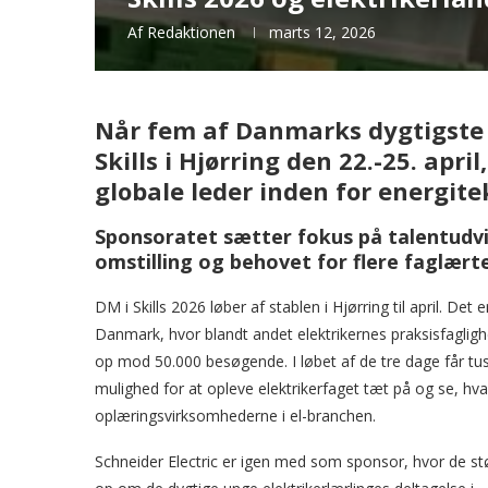
Af
Redaktionen
marts 12, 2026
Når fem af Danmarks dygtigste e
Skills i Hjørring den 22.-25. apri
globale leder inden for energitek
Sponsoratet sætter fokus på talentudvik
omstilling og behovet for flere faglærte
DM i Skills 2026 løber af stablen i Hjørring til april. De
Danmark, hvor blandt andet elektrikernes praksisfagligh
op mod 50.000 besøgende. I løbet af de tre dage får tu
mulighed for at opleve elektrikerfaget tæt på og se, hva
oplæringsvirksomhederne i el-branchen.
Schneider Electric er igen med som sponsor, hvor de st