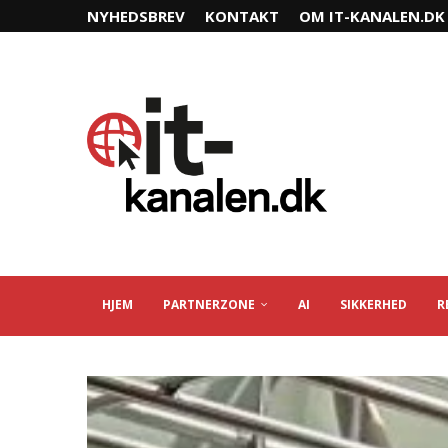
NYHEDSBREV
KONTAKT
OM IT-KANALEN.DK
HJEM
PARTNERZONE
AI
SIKKERHED
R