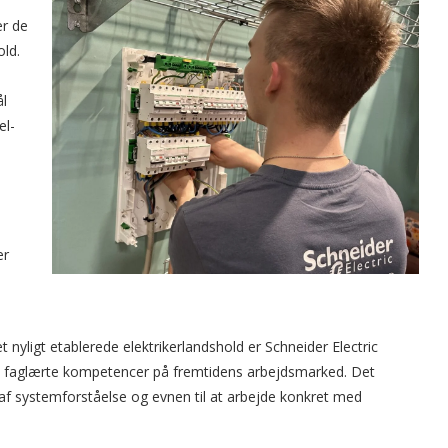
er de
old.
ål
el-
er
t nyligt etablerede elektrikerlandshold er Schneider Electric
e, faglærte kompetencer på fremtidens arbejdsmarked. Det
 af systemforståelse og evnen til at arbejde konkret med