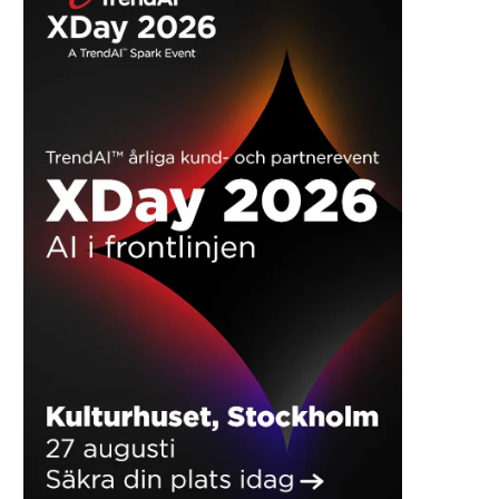
REKLAME
Cybersikkerhed, AI og energi:
EL & TEKNIK ’26: Hver t
TechDay sætter fokus på
tvivler på, om Danmark er 
industriens næste store