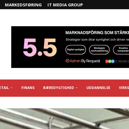
MARKEDSFØRING
IT MEDIA GROUP
ETAIL
FINANS
BÆREDYGTIGHED
UDDANNELSE
VIRK