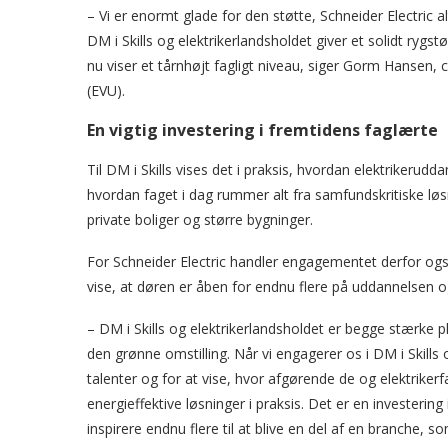
– Vi er enormt glade for den støtte, Schneider Electric a
DM i Skills og elektrikerlandsholdet giver et solidt rygst
nu viser et tårnhøjt fagligt niveau, siger Gorm Hansen,
(EVU).
En vigtig investering i fremtidens faglærte
Til DM i Skills vises det i praksis, hvordan elektrikerudd
hvordan faget i dag rummer alt fra samfundskritiske løsnin
private boliger og større bygninger.
For Schneider Electric handler engagementet derfor og
vise, at døren er åben for endnu flere på uddannelsen o
– DM i Skills og elektrikerlandsholdet er begge stærke 
den grønne omstilling. Når vi engagerer os i DM i Skills
talenter og for at vise, hvor afgørende de og elektrikerfa
energieffektive løsninger i praksis. Det er en investerin
inspirere endnu flere til at blive en del af en branche, 