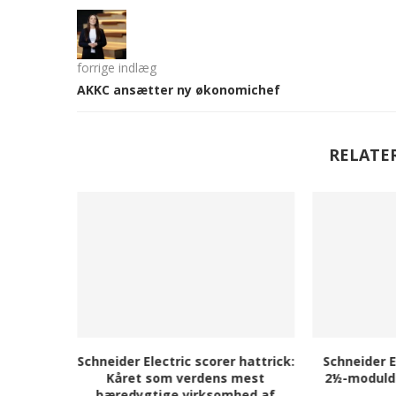
forrige indlæg
AKKC ansætter ny økonomichef
RELATE
ker life
Schneider Electric scorer hattrick:
Schneider E
rden med
Kåret som verdens mest
2½-moduld
r
bæredygtige virksomhed af