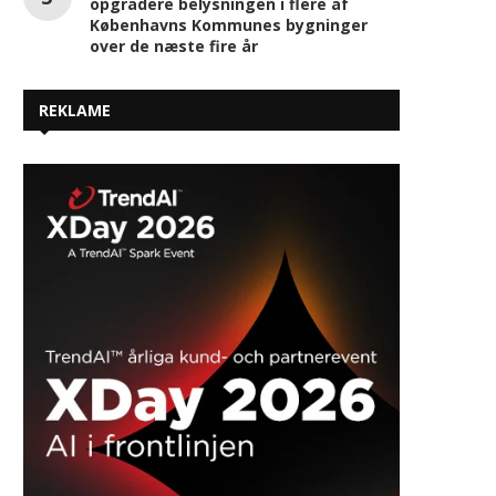
Kia viser nyt koncept for eldrevne
varebiler på eComExpo i København
Signify og Poul Sejr Nielsen skal
opgradere belysningen i flere af
Københavns Kommunes bygninger
over de næste fire år
REKLAME