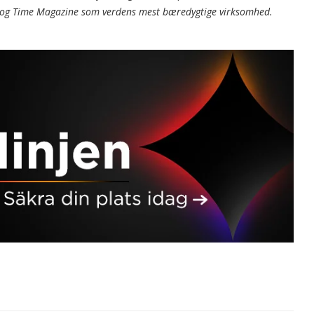
ts og Time Magazine som verdens mest bæredygtige virksomhed.