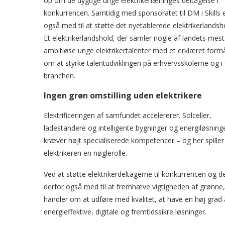
op om de dygtige unge elektrikerlærlinges deltagelse i
konkurrencen. Samtidig med sponsoratet til DM i Skills 
også med til at støtte det nyetablerede elektrikerlandsh
Et elektrikerlandshold, der samler nogle af landets mest
ambitiøse unge elektrikertalenter med et erklæret form
om at styrke talentudviklingen på erhvervsskolerne og i 
branchen.
Ingen grøn omstilling uden elektrikere
Elektrificeringen af samfundet accelererer. Solceller,
ladestandere og intelligente bygninger og energiløsning
kræver højt specialiserede kompetencer – og her spiller
elektrikeren en nøglerolle.
Ved at støtte elektrikerdeltagerne til konkurrencen og de
derfor også med til at fremhæve vigtigheden af grønn
handler om at udføre med kvalitet, at have en høj grad
energieffektive, digitale og fremtidssikre løsninger.