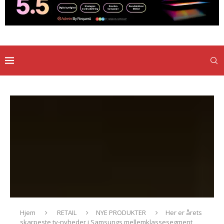
Hjem
RETAIL
NYE PRODUKTER
Her er årets
skarpeste tv-nyheder i Samsungs mellemklassesegment