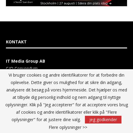
KONTAKT
IT Media Group AB
C/O Convendum
Vi bruger cookies og andre identifikatorer for at forbedre din
Kungsgatan 9
oplevelse. Dette giver os mulighed for at sikre din adgang,
111 43 Stockholm, Sweden
analysere dit besøg på vores hjemmeside. Det hjælper os med
E-mail:
info@itmediagroup.se
at tilbyde dig personlig indhold og nem adgang til nyttige
oplysninger. Klik på "Jeg accepterer" for at acceptere vores brug
TEAM
af cookies og andre identifikatorer eller klik på "Flere
oplysninger" for at justere dine valg.
jeg godkender
Ansvarlig udgiver og Direktør:
Flere oplysninger >>
Annika Guldroth