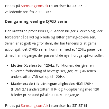
Findes på
Samsung.com/dk
i størrelser fra 43”-85” til
vejledende pris fra 7 999 DKK.
Den gaming-venlige Q70D-serie
Den kraftfulde processor i Q70-serien bruger AI-teknologi, der
forbedrer både lyd og billede og løfter gaming-oplevelsen.
Serien er et godt valg for dem, der har tendens til at game
actionspil, idet Q70D-serien kommer med et 120Hz-panel, der
tilmed har indgange, der passer til de nye, hurtige spilkonsoller.
Motion Xcelerator 120Hz
: Funktionen, der giver en
suveræn forbedring af bevægelser, gør, at Q70-serien
understøtter VRR-spil op til 120Hz.
Maximerade tilslutningsmuligheder
: 4K@120Hz
(HDMI 2.1) understøtter HFR- og 4K-opløsning med 120
billeder pr. sekund på alle 4 HDMI-indgange.
Findes på
Samsung.com/dk
i størrelser fra 55’’-85’’ til