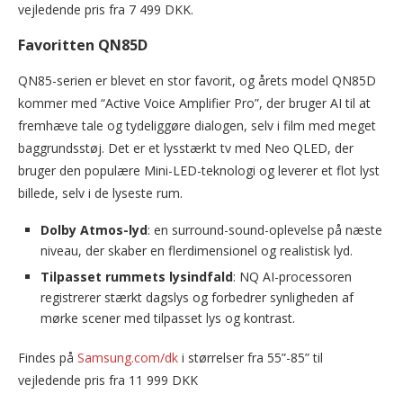
vejledende pris fra 7 499 DKK.
Favoritten QN85D
QN85-serien er blevet en stor favorit, og årets model QN85D
kommer med “Active Voice Amplifier Pro”, der bruger AI til at
fremhæve tale og tydeliggøre dialogen, selv i film med meget
baggrundsstøj. Det er et lysstærkt tv med Neo QLED, der
bruger den populære Mini-LED-teknologi og leverer et flot lyst
billede, selv i de lyseste rum.
Dolby Atmos-lyd
: en surround-sound-oplevelse på næste
niveau, der skaber en flerdimensionel og realistisk lyd.
Tilpasset rummets lysindfald
: NQ AI-processoren
registrerer stærkt dagslys og forbedrer synligheden af
mørke scener med tilpasset lys og kontrast.
Findes på
Samsung.com/dk
i størrelser fra 55”-85” til
vejledende pris fra 11 999 DKK