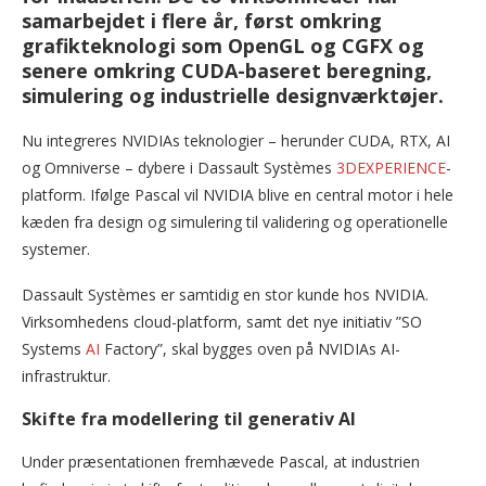
samarbejdet i flere år, først omkring
grafikteknologi som OpenGL og CGFX og
senere omkring CUDA-baseret beregning,
simulering og industrielle designværktøjer.
Nu integreres NVIDIAs teknologier – herunder CUDA, RTX, AI
og Omniverse – dybere i Dassault Systèmes
3DEXPERIENCE
-
platform. Ifølge Pascal vil NVIDIA blive en central motor i hele
kæden fra design og simulering til validering og operationelle
systemer.
Dassault Systèmes er samtidig en stor kunde hos NVIDIA.
Virksomhedens cloud-platform, samt det nye initiativ ”SO
Systems
AI
Factory”, skal bygges oven på NVIDIAs AI-
infrastruktur.
Skifte fra modellering til generativ AI
Under præsentationen fremhævede Pascal, at industrien