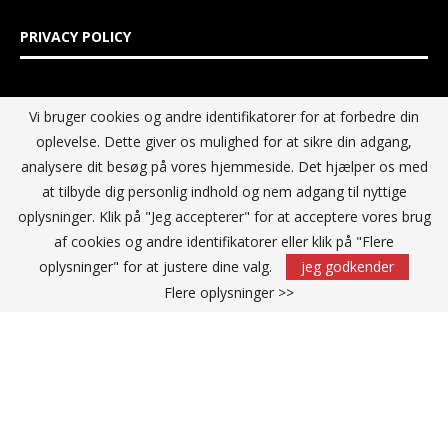
PRIVACY POLICY
IT MEDIA GROUP Data Privacy Policy
Vi bruger cookies og andre identifikatorer for at forbedre din
oplevelse. Dette giver os mulighed for at sikre din adgang,
analysere dit besøg på vores hjemmeside. Det hjælper os med
at tilbyde dig personlig indhold og nem adgang til nyttige
oplysninger. Klik på "Jeg accepterer" for at acceptere vores brug
af cookies og andre identifikatorer eller klik på "Flere
oplysninger" for at justere dine valg.
jeg godkender
Flere oplysninger >>
@2021 - All Right Reserved. Designed and Developed by
IT Media
Group Sverige AB
TILBAGE TIL TOPPEN