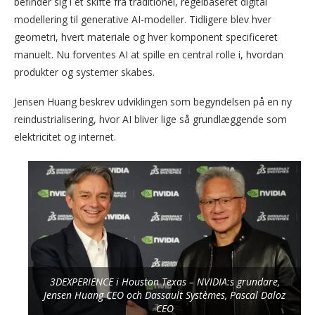
befinder sig i et skifte fra traditionel, regelbaseret digital
modellering til generative AI-modeller. Tidligere blev hver
geometri, hvert materiale og hver komponent specificeret
manuelt. Nu forventes AI at spille en central rolle i, hvordan
produkter og systemer skabes.
Jensen Huang beskrev udviklingen som begyndelsen på en ny
reindustrialisering, hvor AI bliver lige så grundlæggende som
elektricitet og internet.
3DEXPERIENCE i Houston Texas – NVIDIA:s grundare,
Jensen Huang CEO och Dassault Systèmes, Pascal Daloz
CEO