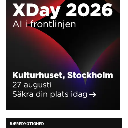
BÆREDYGTIGHED