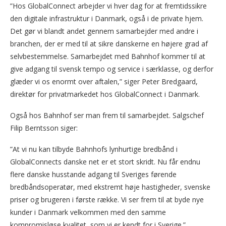
”Hos GlobalConnect arbejder vi hver dag for at fremtidssikre
den digitale infrastruktur i Danmark, også i de private hjem.
Det gør vi blandt andet gennem samarbejder med andre i
branchen, der er med til at sikre danskerne en højere grad af
selvbestemmelse. Samarbejdet med Bahnhof kommer til at
give adgang til svensk tempo og service i særklasse, og derfor
glæder vi os enormt over aftalen,” siger Peter Bredgaard,
direktør for privatmarkedet hos GlobalConnect i Danmark.
Også hos Bahnhof ser man frem til samarbejdet. Salgschef
Filip Berntsson siger:
”At vi nu kan tilbyde Bahnhofs lynhurtige bredbånd i
GlobalConnects danske net er et stort skridt. Nu får endnu
flere danske husstande adgang til Sveriges førende
bredbåndsoperatør, med ekstremt høje hastigheder, svenske
priser og brugeren i første række. Vi ser frem til at byde nye
kunder i Danmark velkommen med den samme
kompromisløse kvalitet, som vi er kendt for i Sverige.”