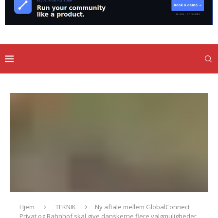
Hjem
TEKNIK
Ny aftale mellem GlobalConnect
Privat og Bahnhof skal give danskerne flere valgmuligheder