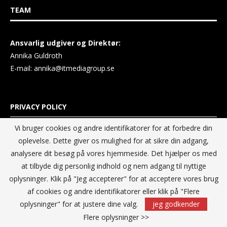
TEAM
Ansvarlig udgiver og Direktør:
Annika Guldroth
E-mail:
annika@itmediagroup.se
PRIVACY POLICY
Vi bruger cookies og andre identifikatorer for at forbedre din
IT MEDIA GROUP Data Privacy Policy
oplevelse. Dette giver os mulighed for at sikre din adgang,
analysere dit besøg på vores hjemmeside. Det hjælper os med
at tilbyde dig personlig indhold og nem adgang til nyttige
oplysninger. Klik på "Jeg accepterer" for at acceptere vores brug
af cookies og andre identifikatorer eller klik på "Flere
oplysninger" for at justere dine valg.
jeg godkender
Flere oplysninger >>