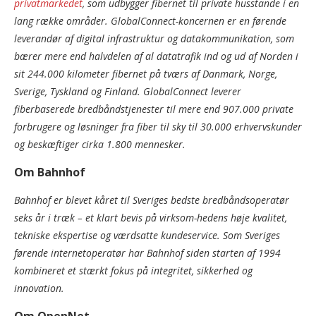
privatmarkedet
, som udbygger fibernet til private husstande i en
lang række områder. GlobalConnect-koncernen er en førende
leverandør af digital infrastruktur og datakommunikation, som
bærer mere end halvdelen af al datatrafik ind og ud af Norden i
sit 244.000 kilometer fibernet på tværs af Danmark, Norge,
Sverige, Tyskland og Finland. GlobalConnect leverer
fiberbaserede bredbåndstjenester til mere end 907.000 private
forbrugere og løsninger fra fiber til sky til 30.000 erhvervskunder
og beskæftiger cirka 1.800 mennesker.
Om Bahnhof
Bahnhof er blevet kåret til Sveriges bedste bredbåndsoperatør
seks år i træk – et klart bevis på virksom-hedens høje kvalitet,
tekniske ekspertise og værdsatte kundeservice. Som Sveriges
førende internetoperatør har Bahnhof siden starten af 1994
kombineret et stærkt fokus på integritet, sikkerhed og
innovation.