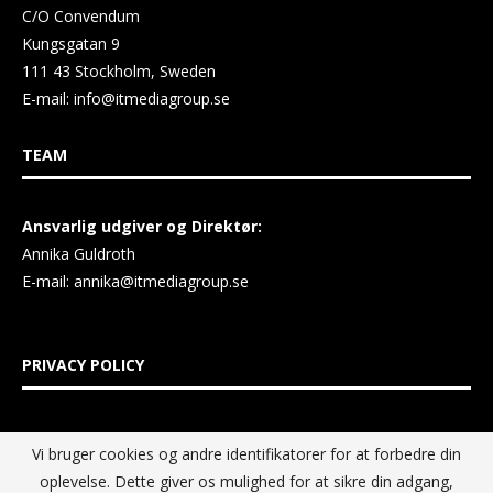
C/O Convendum
Kungsgatan 9
111 43 Stockholm, Sweden
E-mail:
info@itmediagroup.se
TEAM
Ansvarlig udgiver og Direktør:
Annika Guldroth
E-mail:
annika@itmediagroup.se
PRIVACY POLICY
IT MEDIA GROUP Data Privacy Policy
Vi bruger cookies og andre identifikatorer for at forbedre din
oplevelse. Dette giver os mulighed for at sikre din adgang,