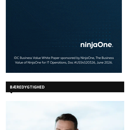
BÆREDYGTIGHED