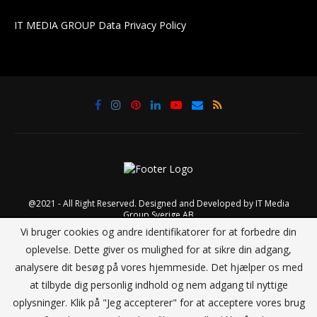
IT MEDIA GROUP Data Privacy Policy
@2021 - All Right Reserved. Designed and Developed by
IT Media
Group Sverige AB
Vi bruger cookies og andre identifikatorer for at forbedre din
oplevelse. Dette giver os mulighed for at sikre din adgang,
TILBAGE TIL TOPPEN
analysere dit besøg på vores hjemmeside. Det hjælper os med
at tilbyde dig personlig indhold og nem adgang til nyttige
oplysninger. Klik på "Jeg accepterer" for at acceptere vores brug