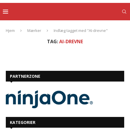
Hjem
Mærker
Indlæg tagget med "AI-drevne"
TAG:
AI-DREVNE
PARTNERZONE
KATEGORIER