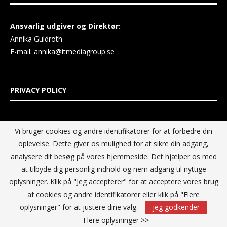
Ansvarlig udgiver og Direktør:
Annika Guldroth
E-mail:
annika@itmediagroup.se
PRIVACY POLICY
IT MEDIA GROUP Data Privacy Policy
Vi bruger cookies og andre identifikatorer for at forbedre din
oplevelse. Dette giver os mulighed for at sikre din adgang,
analysere dit besøg på vores hjemmeside. Det hjælper os med
at tilbyde dig personlig indhold og nem adgang til nyttige
oplysninger. Klik på "Jeg accepterer" for at acceptere vores brug
af cookies og andre identifikatorer eller klik på "Flere
oplysninger" for at justere dine valg.
jeg godkender
Flere oplysninger >>