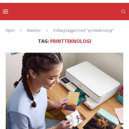
Hjem
Mærker
Indlæg tagget med "printteknologi"
TAG:
PRINTTEKNOLOGI