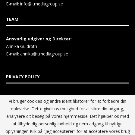
E-mail:
info@itmediagroup.se
TEAM
Ansvarlig udgiver og Direktør:
Annika Guldroth
E-mail:
annika@itmediagroup.se
PRIVACY POLICY
IT MEDIA GROUP Data Privacy Policy
Vi bruger cookies og andre identifikatorer for at forbedre din
oplevelse. Dette giver os mulighed for at sikre din adgang,
analysere dit besøg på vores hjemmeside. Det hjælper os med
at tilbyde dig personlig indhold og nem adgang til nyttige
oplysninger. Klik på "Jeg accepterer" for at acceptere vores brug