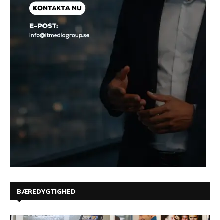
BÆREDYGTIGHED