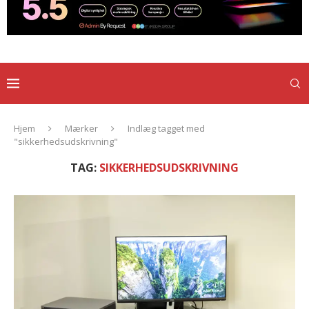
Hjem
Mærker
Indlæg tagget med
"sikkerhedsudskrivning"
TAG:
SIKKERHEDSUDSKRIVNING