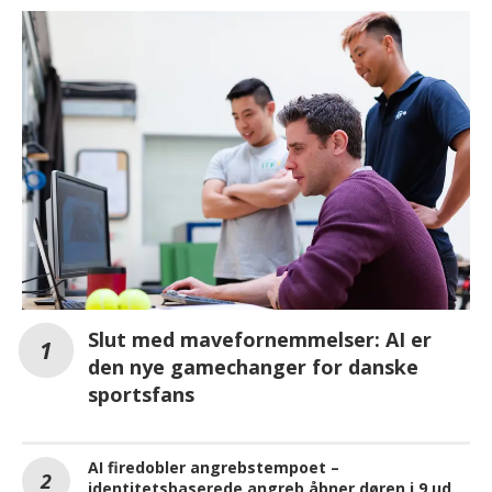
Slut med mavefornemmelser: AI er
den nye gamechanger for danske
sportsfans
AI firedobler angrebstempoet –
identitetsbaserede angreb åbner døren i 9 ud