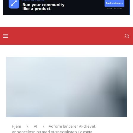
Hjem
AI
Adform lancerer AI-drevet
annonceløsning med AI-specialisten Cognitiv