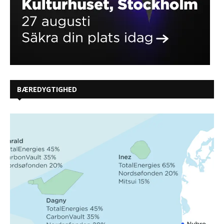
BÆREDYGTIGHED