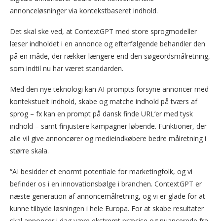
annonceløsninger via kontekstbaseret indhold.
Det skal ske ved, at ContextGPT med store sprogmodeller
læser indholdet i en annonce og efterfølgende behandler den
på en måde, der rækker længere end den søgeordsmålretning,
som indtil nu har været standarden.
Med den nye teknologi kan AI-prompts forsyne annoncer med
kontekstuelt indhold, skabe og matche indhold på tværs af
sprog – fx kan en prompt på dansk finde URL’er med tysk
indhold – samt finjustere kampagner løbende. Funktioner, der
alle vil give annoncører og medieindkøbere bedre målretning i
større skala.
“AI besidder et enormt potentiale for marketingfolk, og vi
befinder os i en innovationsbølge i branchen. ContextGPT er
næste generation af annoncemålretning, og vi er glade for at
kunne tilbyde løsningen i hele Europa. For at skabe resultater
skal annoncer i dag være ekstremt præcise og nuancerede fra