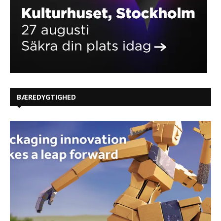
BÆREDYGTIGHED