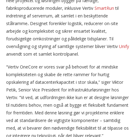
hele projektet og løsningen bygger på færdige,
fabriksproducerede moduler, inklusive Vertiv
SmartRun
til
indretning af serverrum, alt samlet i en beskyttende
stålramme
.
Designet forenkler logistik, reducerer on-site
arbejde og kompleksitet og sikrer ensartet kvalitet,
forudsigelige omkostninger og pålidelige tidsplaner. Til
overvågning og styring af samtlige systemer bliver Vertiv
Unify
anvendt som et samlet kontrolpanel.
“Vertiv OneCore er vores svar på behovet for at mindske
kompleksiteten og skabe de rette rammer for hurtig
opskalering af datacenterkapacitet i stor skala,” siger Viktor
Petik, Senior Vice President for infrastrukturløsninger hos
Vertiv. “Vi ved, at udfordringen ikke kun er at designe løsninger
til nutidens behov, men også at bygge et fleksibelt fundament
for fremtiden. Med denne løsning gør vi projekterne enklere
ved at standardisere de vigtigste komponenter – samtidig
med, at vi bevarer den nødvendige fleksibilitet til at tilpasse os
og integrere ny teknologi, når det bliver relevant.”