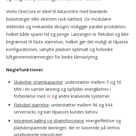
Vertiv OneCore er ideel til datacentre med blandede
belastninger eller ekstrem rack-tæthed. De modulære
elektriske og mekaniske designs muliggør parallel produktion,
hvilket både sparer tid og penge. Løsningen er fleksibel og ikke
begrænset til faste størrelser, hvilket gør det muligt at tilpasse
konfigurationen, udnytte pladsen optimalt og forbedre
luftgennemstrømningen for bedre klimastyring.
Nøglefunktioner
:
Skalerbar strømkapacitet
: understøtter mellem 5 og 50
MW i én samlet løsning og opfylder energibehov i
forbindelse med
AI
og andre krævende systemer.
Fleksibel størrelse
: understøtter mellem 96 og 944
serverracks og kan tilpasses kundes behov.
Integreret køling og strømforsyning
: energieffektive og
pladsbesparende løsninger, der er baserede på Vertivs
velafprøvede teknologier.