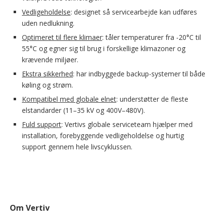
Vedligeholdelse
: designet så servicearbejde kan udføres
uden nedlukning.
Optimeret til flere klimaer
: tåler temperaturer fra -20°C til
55°C og egner sig til brug i forskellige klimazoner og
krævende miljøer.
Ekstra sikkerhed
: har indbyggede backup-systemer til både
køling og strøm.
Kompatibel med globale elnet
: understøtter de fleste
elstandarder (11–35 kV og 400V–480V).
Fuld support
: Vertivs globale serviceteam hjælper med
installation, forebyggende vedligeholdelse og hurtig
support gennem hele livscyklussen.
Om Vertiv