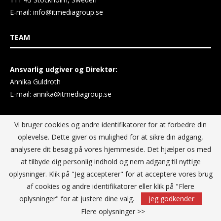
E-mail:
info@itmediagroup.se
TEAM
Ansvarlig udgiver og Direktør:
Annika Guldroth
E-mail:
annika@itmediagroup.se
Vi bruger cookies og andre identifikatorer for at forbedre din
PRIVACY POLICY
oplevelse. Dette giver os mulighed for at sikre din adgang,
analysere dit besøg på vores hjemmeside. Det hjælper os med
at tilbyde dig personlig indhold og nem adgang til nyttige
IT MEDIA GROUP Data Privacy Policy
oplysninger. Klik på "Jeg accepterer" for at acceptere vores brug
af cookies og andre identifikatorer eller klik på "Flere
oplysninger" for at justere dine valg.
jeg godkender
Flere oplysninger >>