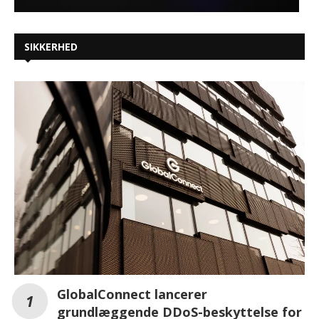
SIKKERHED
GlobalConnect lancerer
grundlæggende DDoS-beskyttelse for