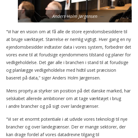
Anders Holm Jørgensen
“Vi har en vision om at få alle de store ejendomsbesiddere til
at bruge værktøjet. Størrelse er nemlig vigtigt. Hver gang en ny
ejendomsbesidder indtaster data i vores system, forbedrer det
vores evne til at forudsige ejendommens tilstand og planer for
vedligeholdelse. Det gør alle i branchen i stand til at forudsige
og planlægge vedligeholdelse med hidtil uset præcision
baseret på data,” siger Anders Holm Jørgensen.
Mens proprty.ai styrker sin position på det danske marked, har
selskabet allerede ambitioner om at tage værktøjet i brug
i andre brancher og på sigt over landegrænser.
“Vi ser et enormt potentiale i at udvide vores teknologi til nye
brancher og over landegrænser. Der er mange sektorer, der
kan drage fordel af vores datadrevne tilgang til