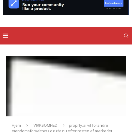
Hjem
VIRKSOMHED
proprty.ai vil forandre
ejendomsforvaltning og går nu efter resten af markedet