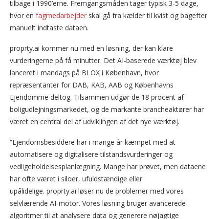
tilbage i 1990’erne. Fremgangsmåden tager typisk 3-5 dage,
hvor en
fagmedarbejder
skal gå fra kælder til kvist og bagefter
manuelt indtaste dataen.
proprty.ai kommer nu med en løsning, der kan klare
vurderingerne på få minutter. Det AI-baserede værktøj blev
lanceret i mandags på BLOX i København, hvor
repræsentanter for DAB, KAB, AAB og Københavns
Ejendomme deltog. Tilsammen udgør de 18 procent af
boligudlejningsmarkedet, og de markante brancheaktører har
været en central del af udviklingen af det nye værktøj.
“Ejendomsbesiddere har i mange år kæmpet med at
automatisere og digitalisere tilstandsvurderinger og
vedligeholdelsesplanlægning. Mange har prøvet, men dataene
har ofte været i siloer, ufuldstændige eller
upålidelige. proprty.ai løser nu de problemer med vores
selvlærende AI-motor. Vores løsning bruger avancerede
algoritmer til at analysere data og generere nøjagtige