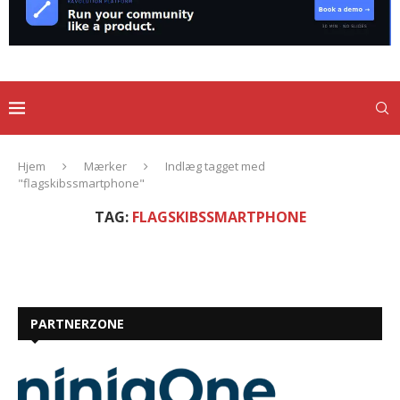
Hjem
Mærker
Indlæg tagget med
"flagskibssmartphone"
TAG:
FLAGSKIBSSMARTPHONE
PARTNERZONE