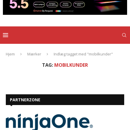
Hjem
Mærker
Indlæg tagget med "mobilkunder"
TAG:
MOBILKUNDER
PARTNERZONE