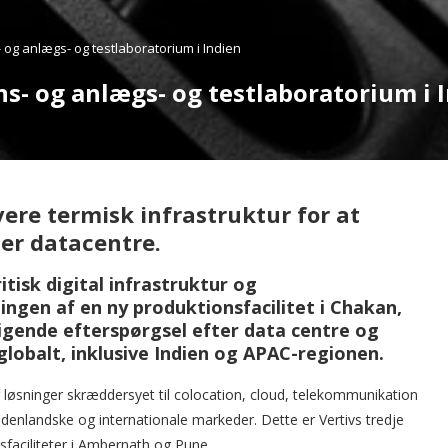
 og anlægs- og testlaboratorium i Indien
s- og anlægs- og testlaboratorium i 
vere termisk infrastruktur for at
er datacentre.
itisk digital infrastruktur og
ngen af en ny produktionsfacilitet i Chakan,
gende efterspørgsel efter data centre og
lobalt, inklusive Indien og APAC-regionen.
g løsninger skræddersyet til colocation, cloud, telekommunikation
denlandske og internationale markeder. Dette er Vertivs tredje
nsfaciliteter i Ambernath og Pune.