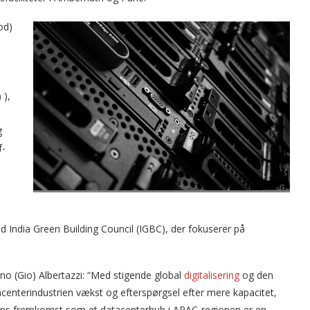
od)
l
 ),
g
f-
d India Green Building Council (IGBC), der fokuserer på
no (Gio) Albertazzi: “Med stigende global
digitalisering
og den
atacenterindustrien vækst og efterspørgsel efter mere kapacitet,
ndiens fremkomst som et datacenterhub i APAC-regionen er en