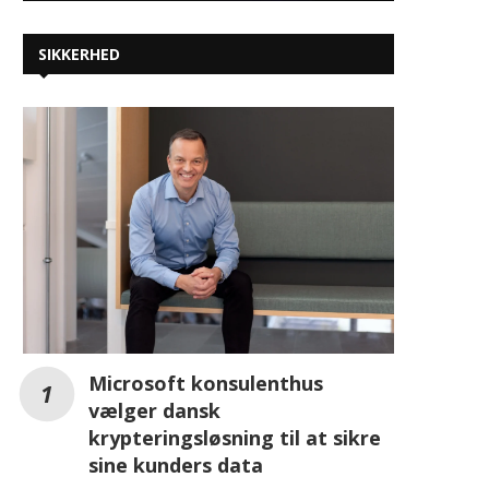
AI presser datacentre: Vertiv og
Vertiv udvider porteføl
SIKKERHED
GreenScale lancerer AI-klare
væskekølingsløsninge
platforme i Europa
CoolCenter Immersion til
HPC-applikationer..
januar 7, 2026
november 27, 2025
Microsoft konsulenthus
vælger dansk
krypteringsløsning til at sikre
sine kunders data