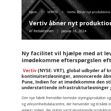
Hjem
VERTIV
Vertiv åbner nyt produktions-
Vertiv åbner nyt produktion
Af
Redaktionen
januar 16, 2024
Ny facilitet vil hjælpe med at le
imødekomme efterspørgslen eft
Vertiv
(NYSE: VRT), global udbyder af kr
kontinuitetsløsninger, annoncerede åbni
Pune, Indien for at imødekomme den sti
understøttende infrastrukturløsninger g
Den nye fabrik fremstiller termiske styringsprodukter o
og virksomhedsdatacentre, der henvender sig til både in
anlæg i Indien, der slutter sig til eksisterende produktio