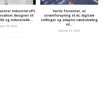
ducerer industriel UPS
Vertiv forventer, at
 kvalitet designet til
strømforsyning til AI, digitale
e og industrielle...
tvillinger og adaptiv væskekøling
vil...
rts 18, 2026
januar 15, 2026