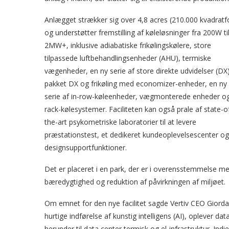
Anlægget strækker sig over 4,8 acres (210.000 kvadratf
og understøtter fremstilling af køleløsninger fra 200W ti
2MW+, inklusive adiabatiske frikølingskølere, store
tilpassede luftbehandlingsenheder (AHU), termiske
vægenheder, en ny serie af store direkte udvidelser (DX)
pakket DX og frikøling med economizer-enheder, en ny
serie af in-row-køleenheder, vægmonterede enheder o
rack-kølesystemer. Faciliteten kan også prale af state-o
the-art psykometriske laboratorier til at levere
præstationstest, et dedikeret kundeoplevelsescenter og
designsupportfunktioner.
Det er placeret i en park, der er i overensstemmelse me
bæredygtighed og reduktion af påvirkningen af miljøet.
Om emnet for den nye facilitet sagde Vertiv CEO Giorda
hurtige indførelse af kunstig intelligens (AI), oplever d
herunder til data center termisk og el-infrastruktur. I