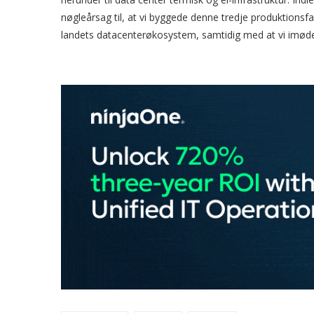
nøgleårsag til, at vi byggede denne tredje produktionsfacil
landets datacenterøkosystem, samtidig med at vi imød