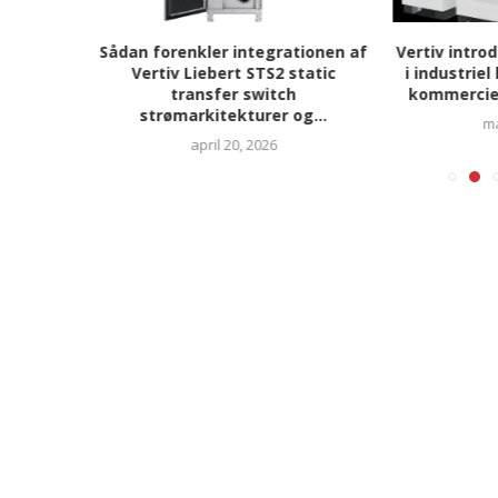
tform med
Sådan forenkler integrationen af
Vertiv intro
- og
Vertiv Liebert STS2 static
i industriel
lationer
transfer switch
kommerciell
strømarkitekturer og...
ma
april 20, 2026