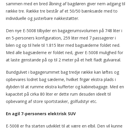
sammen med en bred åbning af bagdøren giver nem adgang til
række tre. Række tre består af et 50/50 bænksæde med to
individuelle og justerbare nakkestøtter.
Den nye E-5008 tilbyder en bagagerumsvolumen på 748 liter i
en 5-personers konfiguration, 259 liter med 7 passagerer i
bilen og op til hele til 1.815 liter med bagsæderne foldet ned.
Med alle bagsæderne er foldet ned, giver E-5008 mulighed for
at laste genstande på op til 2 meter på et helt fladt gulvareal.
Bundgulvet i bagagerummet bag tredje række kan løftes og
opbevares lodret bag sæderne, hvilket frigør ekstra plads i
dybden til at rumme ekstra kufferter og kabinebagage. Med en
kapacitet på cirka 80 liter er dette rum desuden ideelt til
opbevaring af store sportstasker, golfudstyr etc.
En agil 7-personers elektrisk SUV
E-5008 er fra starten udviklet til at være en elbil. Den vil kunne