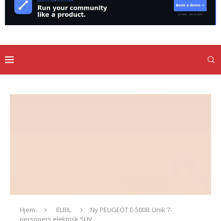
Hjem
ELBIL
Ny PEUGEOT E-5008: Unik 7-
personers elektrisk SUV