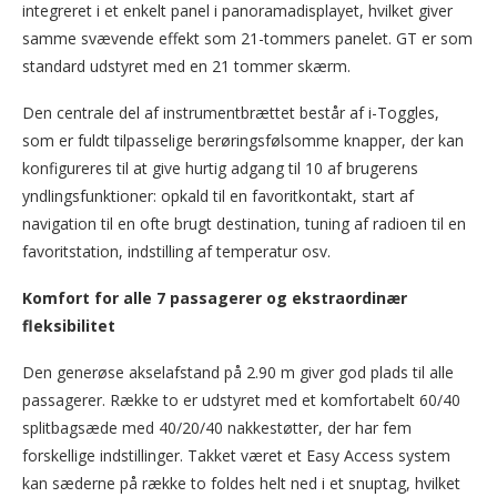
integreret i et enkelt panel i panoramadisplayet, hvilket giver
samme svævende effekt som 21-tommers panelet. GT er som
standard udstyret med en 21 tommer skærm.
Den centrale del af instrumentbrættet består af i-Toggles,
som er fuldt tilpasselige berøringsfølsomme knapper, der kan
konfigureres til at give hurtig adgang til 10 af brugerens
yndlingsfunktioner: opkald til en favoritkontakt, start af
navigation til en ofte brugt destination, tuning af radioen til en
favoritstation, indstilling af temperatur osv.
Komfort for alle 7 passagerer og ekstraordinær
fleksibilitet
Den generøse akselafstand på 2.90 m giver god plads til alle
passagerer. Række to er udstyret med et komfortabelt 60/40
splitbagsæde med 40/20/40 nakkestøtter, der har fem
forskellige indstillinger. Takket været et Easy Access system
kan sæderne på række to foldes helt ned i et snuptag, hvilket