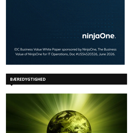
BÆREDYGTIGHED