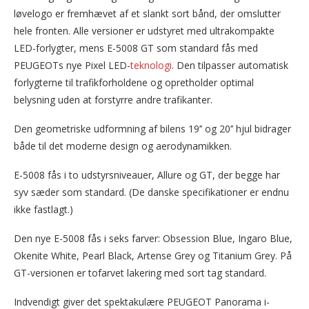
løvelogo er fremhævet af et slankt sort bånd, der omslutter
hele fronten. Alle versioner er udstyret med ultrakompakte
LED-forlygter, mens E-5008 GT som standard fås med
PEUGEOTs nye Pixel LED-
teknologi
. Den tilpasser automatisk
forlygterne til trafikforholdene og opretholder optimal
belysning uden at forstyrre andre trafikanter.
Den geometriske udformning af bilens 19’’ og 20’’ hjul bidrager
både til det moderne design og aerodynamikken.
E-5008 fås i to udstyrsniveauer, Allure og GT, der begge har
syv sæder som standard. (De danske specifikationer er endnu
ikke fastlagt.)
Den nye E-5008 fås i seks farver: Obsession Blue, Ingaro Blue,
Okenite White, Pearl Black, Artense Grey og Titanium Grey. På
GT-versionen er tofarvet lakering med sort tag standard.
Indvendigt giver det spektakulære PEUGEOT Panorama i-