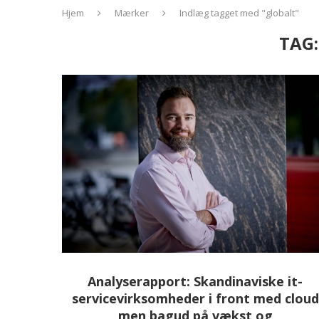
Hjem
Mærker
Indlæg tagget med "globalt"
TAG
Analyserapport: Skandinaviske it-
servicevirksomheder i front med cloud
men bagud på vækst og