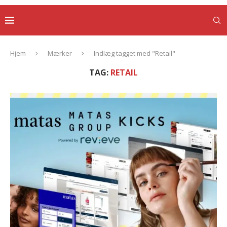
Hjem
Mærker
Indlæg tagget med "Retail"
TAG:
RETAIL