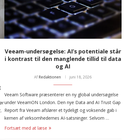
Veeam-undersøgelse: AI’s potentiale står
i kontrast til den manglende tillid til data
og AI
Af
Redaktionen
juni 18, 2026
g
Veeam Software præsenterer en ny global undersøgelse
under VeeamON London. Den nye Data and AI Trust Gap
ør
Report fra Veeam afslører et tydeligt og voksende gab i
.
kernen af virksomhedernes AI-satsninger. Selvom …
Fortsæt med at læse