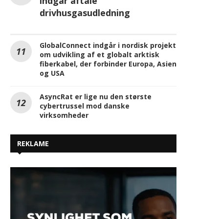
Orange Business og Cisco
indgår aftale
drivhusgasudledning
GlobalConnect indgår i nordisk projekt
om udvikling af et globalt arktisk
fiberkabel, der forbinder Europa, Asien
og USA
AsyncRat er lige nu den største
cybertrussel mod danske
virksomheder
REKLAME