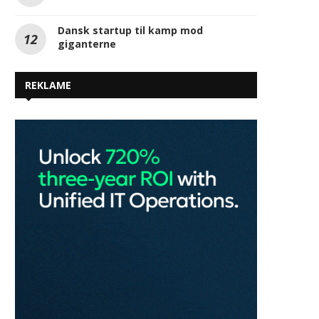
i mange år: De nye NIST-
standarder er landet
Huller i sikkerhed koster
virksomheder millioner
Dansk startup til kamp mod
giganterne
REKLAME