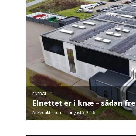
g baner
SAMSUNG
Samsung etablerer forretni
kulle stå
eXperience)
Af
Redaktionen
august 5, 2026