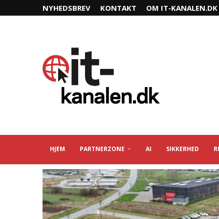
NYHEDSBREV
KONTAKT
OM IT-KANALEN.DK
HJEM
PARTNERZONE
AI
SIKKERHED
R