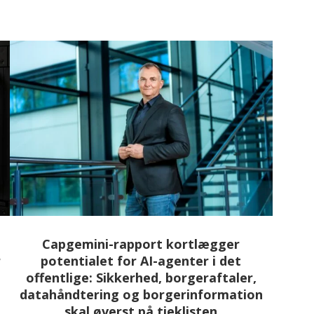
Capgemini-rapport kortlægger
r
potentialet for AI-agenter i det
offentlige: Sikkerhed, borgeraftaler,
datahåndtering og borgerinformation
skal øverst på tjeklisten