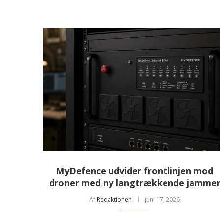
MyDefence udvider frontlinjen mod
droner med ny langtrækkende jamme
Af
Redaktionen
juni 17, 2026