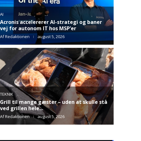
ELBIL
Zeekr 9X løfter Zeekr ind i luksusklassen
Af
Redaktionen
august 4, 2026
ONEPLUS
OPPO sætter fokus på fortsat support og
nye muligheder for OnePlus-brugere
Af
Redaktionen
august 4, 2026